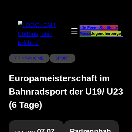
Zum
Inhalt
springen
alle Events
Stadthalle
Messe
Jugendherberge
Spreeauenpark
BellEvue
CottbusService
ParkCafé
Caravanstellplatz
PRINT@HOME
SPORT
Europameisterschaft im
Bahnradsport der U19/ U23
(6 Tage)
07.07.
Radrennbah