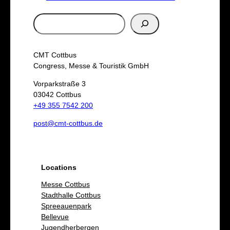
S
u
c
CMT Cottbus
h
Congress, Messe & Touristik GmbH
e
Vorparkstraße 3
03042 Cottbus
n
+49 355 7542 200
post@cmt-cottbus.de
Locations
Messe Cottbus
Stadthalle Cottbus
Spreeauenpark
Bellevue
Jugendherbergen