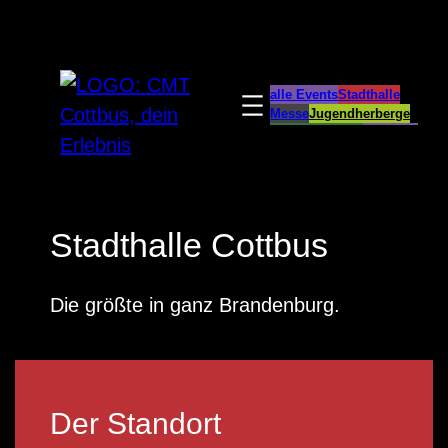
alle Events
Stadthalle
Messe
Jugendherberge
Spreeauenpark
BellEvue
CottbusService
ParkCafé
Caravanstellplatz
Stadthalle Cottbus
Die größte in ganz Brandenburg.
Der Standort