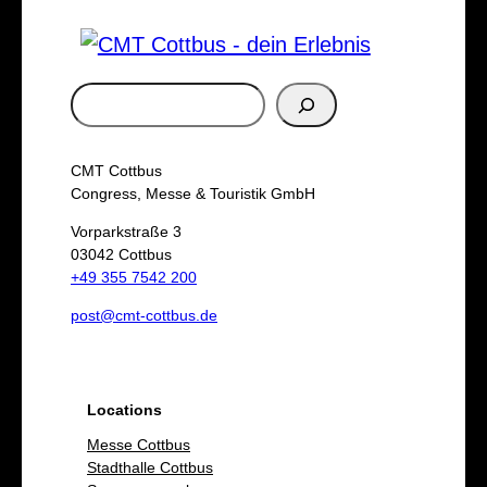
S
u
c
CMT Cottbus
h
Congress, Messe & Touristik GmbH
e
Vorparkstraße 3
03042 Cottbus
n
+49 355 7542 200
post@cmt-cottbus.de
Locations
Messe Cottbus
Stadthalle Cottbus