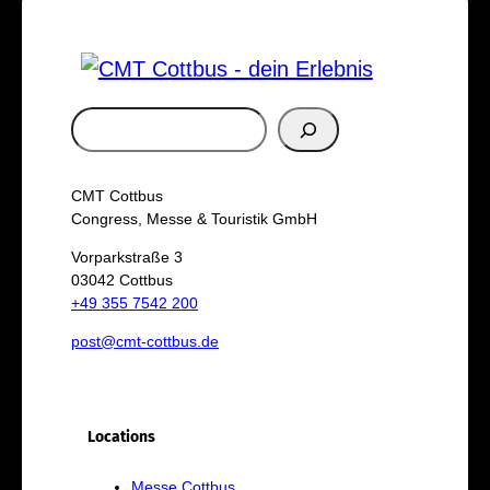
S
u
c
CMT Cottbus
h
Congress, Messe & Touristik GmbH
e
Vorparkstraße 3
03042 Cottbus
n
+49 355 7542 200
post@cmt-cottbus.de
Locations
Messe Cottbus