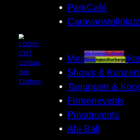
ParkCafé
Caravanstellplatz
alle Events
Stadthalle
Messen & Märkt
Messe
Jugendherberge
Spreeauenpark
BellEvue
Shows & Konzert
CottbusService
ParkCafé
Caravanstellplatz
Tagungen & Kon
Firmenevents
Privatevents
Abi-Ball