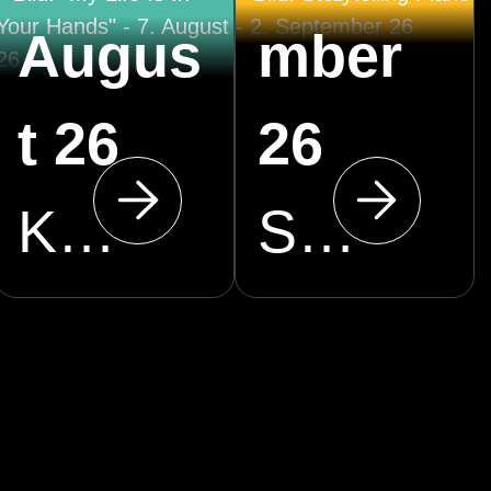
Augus
mber
t 26
26
Klosterkirche Cottbus
Stadthalle Cottbus