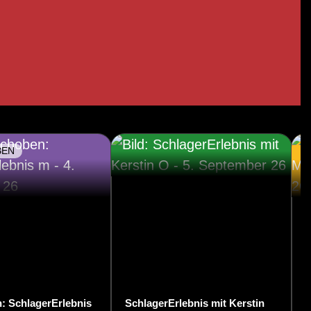
BEN
: SchlagerErlebnis
SchlagerErlebnis mit Kerstin
S