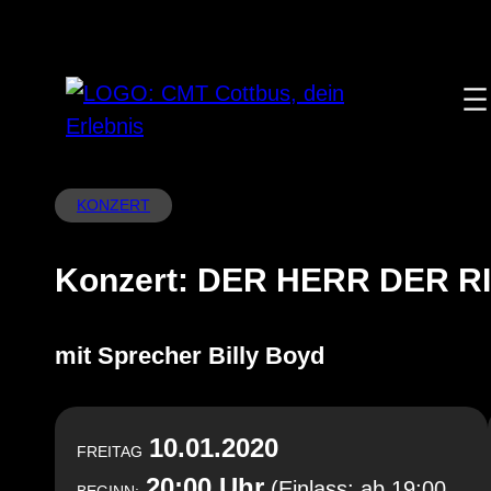
Zum
Inhalt
springen
KONZERT
Konzert: DER HERR DER R
mit Sprecher Billy Boyd
10.01.2020
FREITAG
20:00 Uhr
(Einlass: ab 19:00