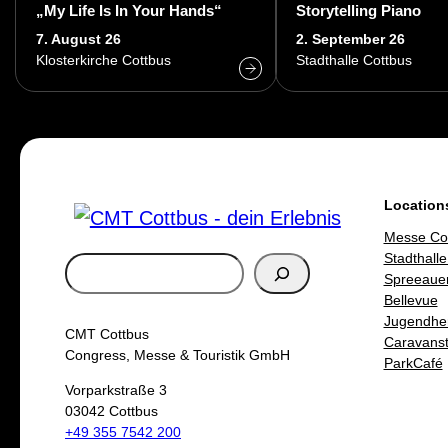
„My Life Is In Your Hands“
Storytelling Piano
7. August 26
2. September 26
Klosterkirche Cottbus
Stadthalle Cottbus
Location
Messe Co
Stadthalle
S
Spreeaue
u
Bellevue
Jugendhe
c
CMT Cottbus
Caravanste
h
Congress, Messe & Touristik GmbH
ParkCafé
e
Vorparkstraße 3
03042 Cottbus
n
+49 355 7542 200