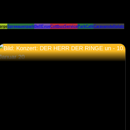
erge
Spreeauenpark
BellEvue
CottbusService
ParkCafé
Caravanstellplatz