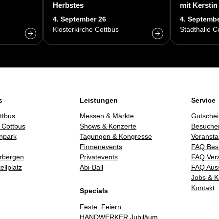
Herbstes
mit Kerstin
4. September 26
4. Septembe
Klosterkirche Cottbus
Stadthalle C
s
Leistungen
Service
ttbus
Messen & Märkte
Gutschei
 Cottbus
Shows & Konzerte
Besucher
npark
Tagungen & Kongresse
Veransta
Firmenevents
FAQ Bes
rbergen
Privatevents
FAQ Vera
llplatz
Abi-Ball
FAQ Auss
Jobs & K
Kontakt
Specials
Feste. Feiern.
HANDWERKER Jubiläum