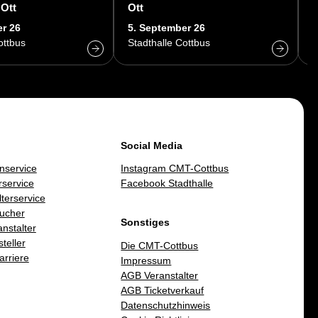
 Ott
Ott
r 26
5. September 26
6
ottbus
Stadthalle Cottbus
S
Social Media
nservice
Instagram CMT-Cottbus
service
Facebook Stadthalle
lterservice
ucher
Sonstiges
nstalter
teller
Die CMT-Cottbus
arriere
Impressum
AGB Veranstalter
AGB Ticketverkauf
Datenschutzhinweis