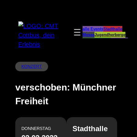
Zum
Inhalt
springen
alle Events
Stadthalle
Messe
Jugendherberge
Spreeauenpark
BellEvue
CottbusService
ParkCafé
Caravanstellplatz
KONZERT
verschoben: Münchner
Freiheit
Stadthalle
DONNERSTAG