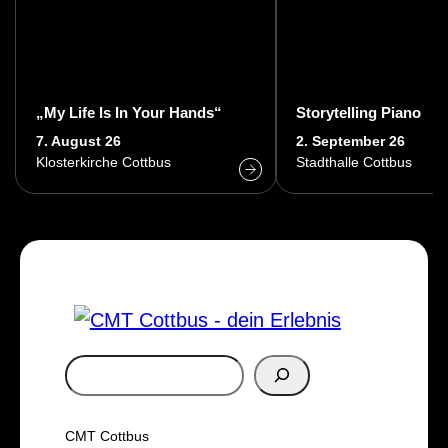
„My Life Is In Your Hands“
Storytelling Piano
7. August 26
2. September 26
Klosterkirche Cottbus
Stadthalle Cottbus
S
u
c
CMT Cottbus