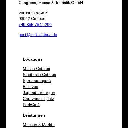
h
Congress, Messe & Touristik GmbH
e
Vorparkstraße 3
03042 Cottbus
n
+49 355 7542 200
post@cmt-cottbus.de
Locations
Messe Cottbus
Stadthalle Cottbus
Spreeauenpark
Bellevue
Jugendherbergen
Caravanstellplatz
ParkCafé
Leistungen
Messen & Märkte