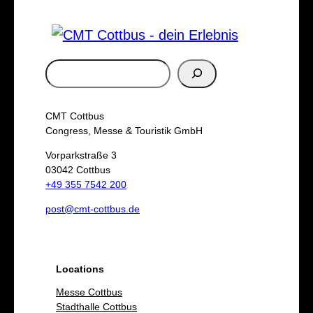
S
u
c
CMT Cottbus
h
Congress, Messe & Touristik GmbH
e
Vorparkstraße 3
03042 Cottbus
n
+49 355 7542 200
post@cmt-cottbus.de
Locations
Messe Cottbus
Stadthalle Cottbus