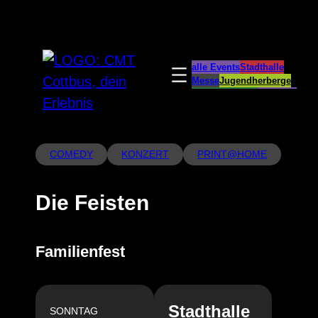
Zum
Inhalt
springen
alle Events
Stadthalle
Messe
Jugendherberge
Spreeauenpark
BellEvue
CottbusService
ParkCafé
Caravanstellplatz
COMEDY
KONZERT
PRINT@HOME
Die Feisten
Familienfest
Stadthalle
SONNTAG