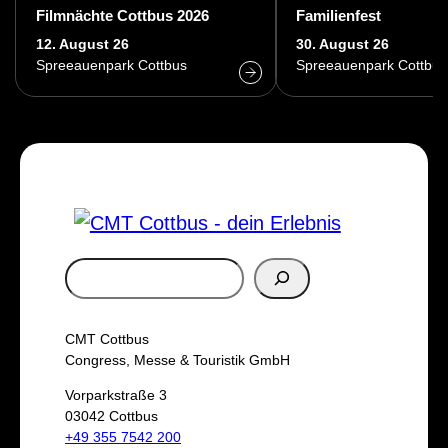
Filmnächte Cottbus 2026
Familienfest
12. August 26
30. August 26
Spreeauenpark Cottbus
Spreeauenpark Cottbus
S
u
c
CMT Cottbus
h
Congress, Messe & Touristik GmbH
e
Vorparkstraße 3
03042 Cottbus
n
+49 355 7542 200