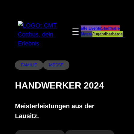
Zum
Inhalt
springen
alle Events
Stadthalle
Messe
Jugendherberge
Spreeauenpark
BellEvue
CottbusService
ParkCafé
Caravanstellplatz
FAMILIE
MESSE
HANDWERKER 2024
Meisterleistungen aus der
Lausitz.