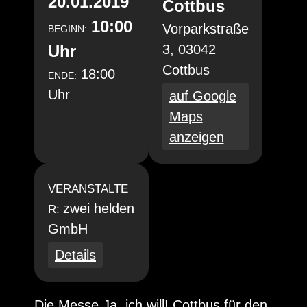
20.01.2019
Cottbus
10:00
Vorparkstraße
BEGINN:
Uhr
3, 03042
Cottbus
18:00
ENDE:
Uhr
auf Google
Maps
anzeigen
VERANSTALTE
zwei helden
R:
GmbH
Details
Die Messe Ja, ich will! Cottbus für den