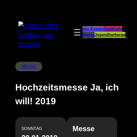
Zum
Inhalt
springen
alle Events
Stadthalle
Messe
Jugendherberge
Spreeauenpark
BellEvue
CottbusService
ParkCafé
Caravanstellplatz
MESSE
Hochzeitsmesse Ja, ich
will! 2019
Messe
SONNTAG