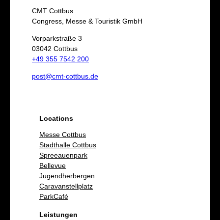
c
CMT Cottbus
h
Congress, Messe & Touristik GmbH
e
Vorparkstraße 3
03042 Cottbus
n
+49 355 7542 200
post@cmt-cottbus.de
Locations
Messe Cottbus
Stadthalle Cottbus
Spreeauenpark
Bellevue
Jugendherbergen
Caravanstellplatz
ParkCafé
Leistungen