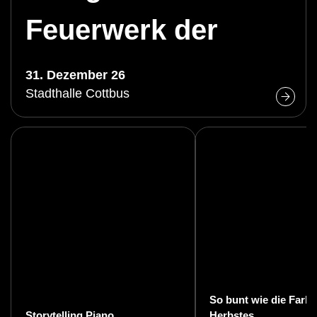
Feuerwerk der
Operette
31. Dezember 26
Stadthalle Cottbus
So bunt wie die Farb
Storytelling Piano
Herbstes