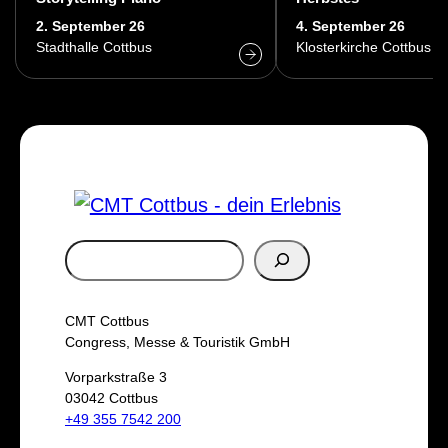
2. September 26
4. September 26
Stadthalle Cottbus
Klosterkirche Cottbus
S
u
c
CMT Cottbus
h
Congress, Messe & Touristik GmbH
e
Vorparkstraße 3
03042 Cottbus
n
+49 355 7542 200