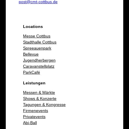
post@cmt-cottbus.de
Locations
Messe Cottbus
Stadthalle Cottbus
Spreeauenpark
Bellevue
Jugendherbergen
Caravanstellplatz
ParkCafé
Leistungen
Messen & Märkte
Shows & Konzerte
Tagungen & Kongresse
Firmenevents
Privatevents
Abi-Ball