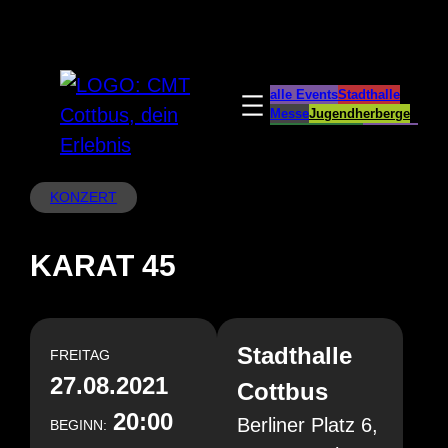
Zum
Inhalt
springen
alle Events
Stadthalle
Messe
Jugendherberge
Spreeauenpark
BellEvue
CottbusService
ParkCafé
Caravanstellplatz
KONZERT
KARAT 45
Stadthalle
FREITAG
27.08.2021
Cottbus
20:00
Berliner Platz 6,
BEGINN: