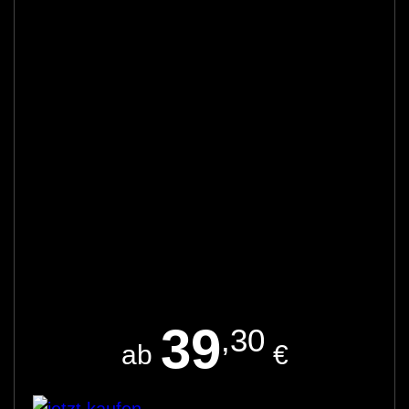
39
,30
ab
€