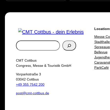
Location
Messe Co
Stadthalle
S
Spreeaue
u
Bellevue
Jugendhe
c
CMT Cottbus
Caravanste
h
Congress, Messe & Touristik GmbH
ParkCafé
e
Vorparkstraße 3
03042 Cottbus
n
+49 355 7542 200
post@cmt-cottbus.de