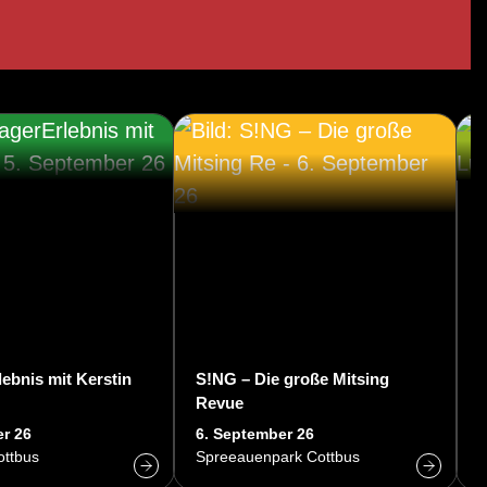
ebnis mit Kerstin
S!NG – Die große Mitsing
Revue
L
r 26
6. September 26
2
ottbus
Spreeauenpark Cottbus
K