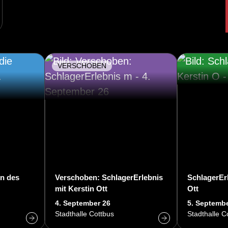
VERSCHOBEN
en des
Verschoben: SchlagerErlebnis
SchlagerErl
mit Kerstin Ott
Ott
4. September 26
5. Septembe
Stadthalle Cottbus
Stadthalle C