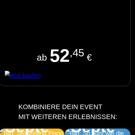
52
,45
ab
€
Storytelling Piano
So bunt wie die
2.
4.
Farben des
KOMBINIERE DEIN EVENT
Herbstes
MIT WEITEREN ERLEBNISSEN:
Septe
Septe