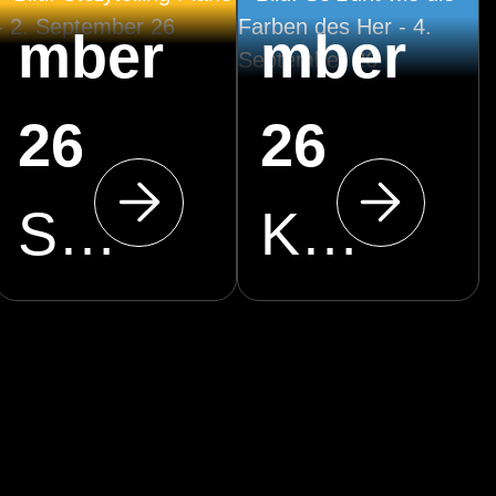
mber
mber
26
26
Stadthalle Cottbus
Klosterkirche Cottbus