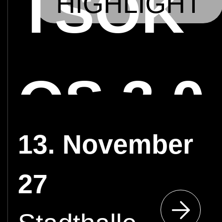
TSOK
HIGHLIGHT
OS 3.0
13. November
27