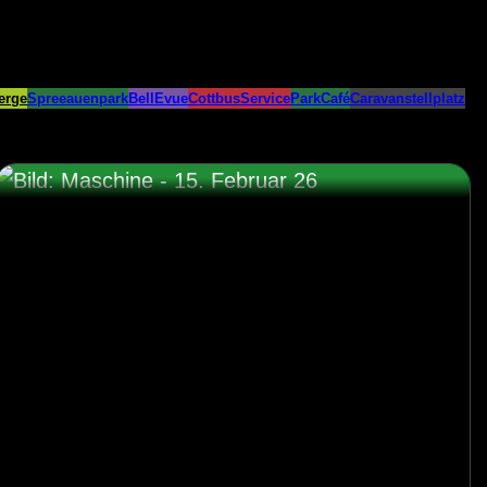
erge
Spreeauenpark
BellEvue
CottbusService
ParkCafé
Caravanstellplatz