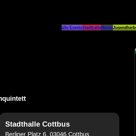
alle Events
Stadthalle
Messe
Jugendherb
hquintett
Stadthalle Cottbus
Berliner Platz 6, 03046 Cottbus