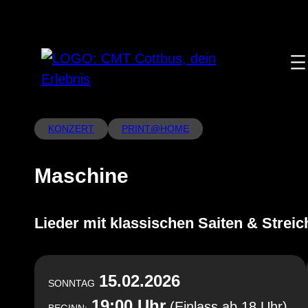
Zum
Inhalt
springen
KONZERT
PRINT@HOME
Maschine
Lieder mit klassischen Saiten & Streic
15.02.2026
SONNTAG
19:00 Uhr
(Einlass ab 18 Uhr)