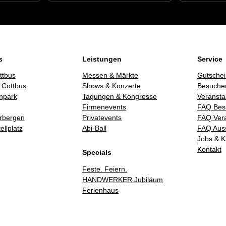
s
Leistungen
Service
ttbus
Messen & Märkte
Gutschei
 Cottbus
Shows & Konzerte
Besucher
npark
Tagungen & Kongresse
Veransta
Firmenevents
FAQ Bes
rbergen
Privatevents
FAQ Vera
llplatz
Abi-Ball
FAQ Auss
Jobs & K
Kontakt
Specials
Feste. Feiern.
HANDWERKER Jubiläum
Ferienhaus