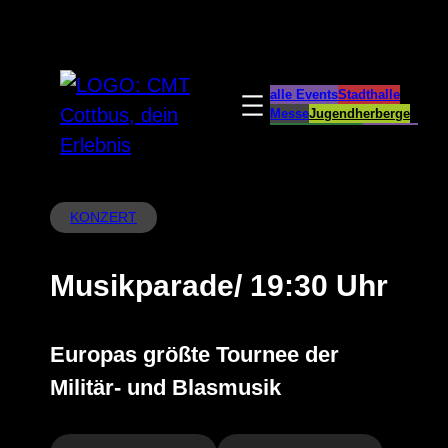
Zum
Inhalt
springen
alle Events
Stadthalle
Messe
Jugendherberge
Spreeauenpark
BellEvue
CottbusService
ParkCafé
Caravanstellplatz
KONZERT
Musikparade/ 19:30 Uhr
Europas größte Tournee der
Militär- und Blasmusik