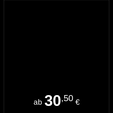
30
,50
ab
€