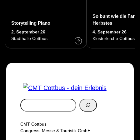
So bunt wie die Farb
Storytelling Piano
Herbstes
2. September 26
4. September 26
Stadthalle Cottbus
Klosterkirche Cottbus
S
u
c
CMT Cottbus
h
Congress, Messe & Touristik GmbH