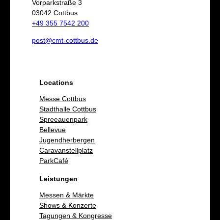
e
Vorparkstraße 3
03042 Cottbus
n
+49 355 7542 200
post@cmt-cottbus.de
Locations
Messe Cottbus
Stadthalle Cottbus
Spreeauenpark
Bellevue
Jugendherbergen
Caravanstellplatz
ParkCafé
Leistungen
Messen & Märkte
Shows & Konzerte
Tagungen & Kongresse