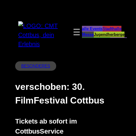
Zum
Inhalt
springen
alle Events
Stadthalle
Messe
Jugendherberge
Spreeauenpark
BellEvue
CottbusService
ParkCafé
Caravanstellplatz
BESONDERES
verschoben: 30.
FilmFestival Cottbus
Tickets ab sofort im
CottbusService