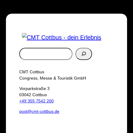
S
u
c
CMT Cottbus
h
Congress, Messe & Touristik GmbH
e
Vorparkstraße 3
03042 Cottbus
n
+49 355 7542 200
post@cmt-cottbus.de