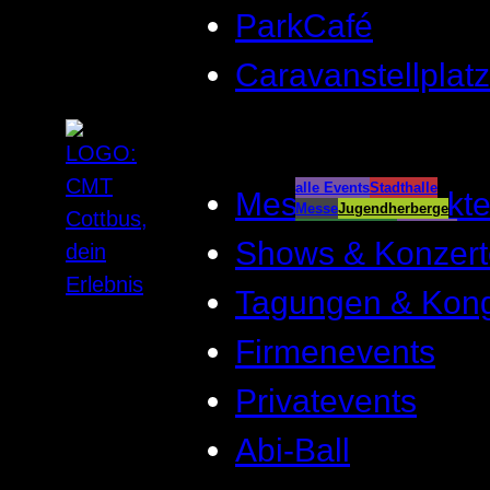
ParkCafé
Caravanstellplatz
alle Events
Stadthalle
Messen & Märkt
Messe
Jugendherberge
Spreeauenpark
BellEvue
Shows & Konzert
CottbusService
ParkCafé
Caravanstellplatz
Tagungen & Kon
Firmenevents
Privatevents
Abi-Ball