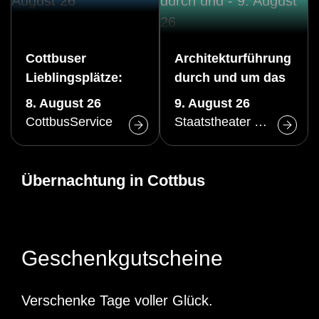
Cottbuser
Architekturführung
Lieblingsplätze:
durch und um das
Altstadtrundgang
Große Haus des
8. August 26
9. August 26
(Sa)
Staatstheaters
CottbusService
Staatstheater Cottbus
Cottbus
Übernachtung in Cottbus
Geschenkgutscheine
Verschenke Tage voller Glück.