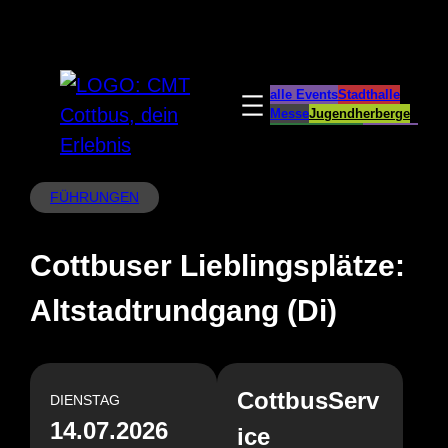
Zum
Inhalt
springen
alle Events
Stadthalle
Messe
Jugendherberge
Spreeauenpark
BellEvue
CottbusService
ParkCafé
Caravanstellplatz
FÜHRUNGEN
Cottbuser Lieblingsplätze:
Altstadtrundgang (Di)
CottbusServ
DIENSTAG
14.07.2026
ice