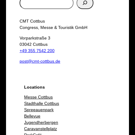
S
u
c
CMT Cottbus
h
Congress, Messe & Touristik GmbH
e
Vorparkstraße 3
03042 Cottbus
n
+49 355 7542 200
post@cmt-cottbus.de
Locations
Messe Cottbus
Stadthalle Cottbus
Spreeauenpark
Bellevue
Jugendherbergen
Caravanstellplatz