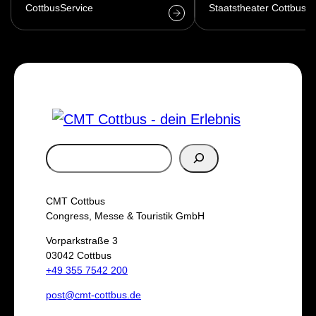
CottbusService
Staatstheater Cottbus
S
u
c
CMT Cottbus
h
Congress, Messe & Touristik GmbH
e
Vorparkstraße 3
03042 Cottbus
n
+49 355 7542 200
post@cmt-cottbus.de