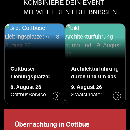
KOMBINIERE DEIN EVENT
MIT WEITEREN ERLEBNISSEN:
Cottbuser
Architekturführung
Lieblingsplätze:
durch und um das
Altstadtrundgang
Große Haus des
8. August 26
9. August 26
(Sa)
Staatstheaters
CottbusService
Staatstheater Cottbus
Cottbus
Übernachtung in Cottbus