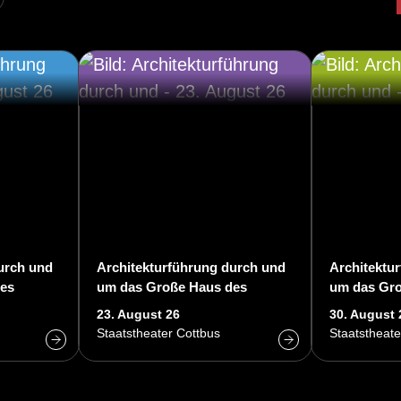
urch und
Architekturführung durch und
Architektu
es
um das Große Haus des
um das Gro
us
Staatstheaters Cottbus
Staatsthea
23. August 26
30. August 
Staatstheater Cottbus
Staatstheate