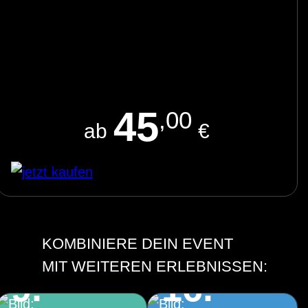
45
,00
ab
€
KOMBINIERE DEIN EVENT
Architekturführung
Architekturführung
MIT WEITEREN ERLEBNISSEN:
9.
16.
durch und um das
durch und um das
Große Haus des
Große Haus des