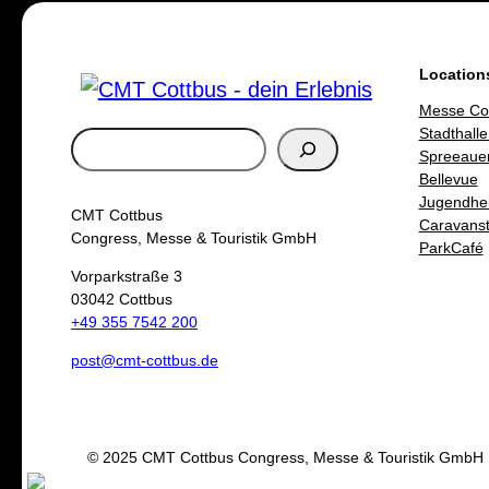
Location
Messe Co
Stadthalle
S
Spreeaue
u
Bellevue
Jugendhe
c
CMT Cottbus
Caravanste
h
Congress, Messe & Touristik GmbH
ParkCafé
e
Vorparkstraße 3
03042 Cottbus
n
+49 355 7542 200
post@cmt-cottbus.de
© 2025 CMT Cottbus Congress, Messe & Touristik GmbH