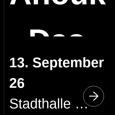
- Das
13. September
Kinder
26
Stadthalle Cottbus