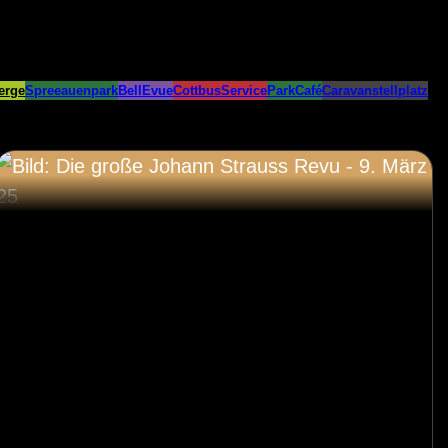
erge
Spreeauenpark
BellEvue
CottbusService
ParkCafé
Caravanstellplatz