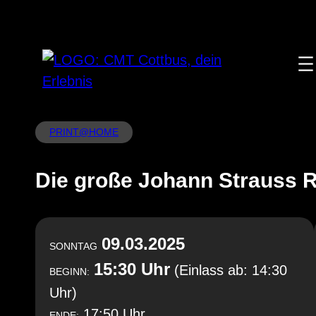
Zum
Inhalt
springen
PRINT@HOME
Die große Johann Strauss 
09.03.2025
SONNTAG
15:30 Uhr
(Einlass ab: 14:30
BEGINN:
Uhr)
17:50 Uhr
ENDE: