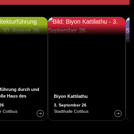
rführung durch und
V
ße Haus des
Biyon Kattilathu
m
ters Cottbus
26
3. September 26
4
r Cottbus
Stadthalle Cottbus
S