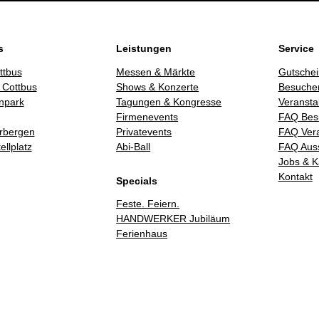
s
Leistungen
Service
ttbus
Messen & Märkte
Gutschei
 Cottbus
Shows & Konzerte
Besucher
npark
Tagungen & Kongresse
Veransta
Firmenevents
FAQ Bes
rbergen
Privatevents
FAQ Vera
llplatz
Abi-Ball
FAQ Auss
Jobs & K
Kontakt
Specials
Feste. Feiern.
HANDWERKER Jubiläum
Ferienhaus