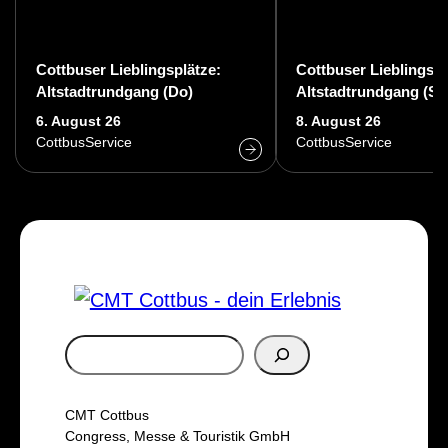
Cottbuser Lieblingsplätze:
Cottbuser Lieblingspl
Altstadtrundgang (Do)
Altstadtrundgang (Sa
6. August 26
8. August 26
CottbusService
CottbusService
S
u
c
CMT Cottbus
h
Congress, Messe & Touristik GmbH