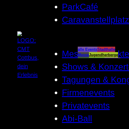
ParkCafé
Caravanstellplatz
alle Events
Stadthalle
Messen & Märkt
Messe
Jugendherberge
Spreeauenpark
BellEvue
Shows & Konzert
CottbusService
ParkCafé
Caravanstellplatz
Tagungen & Kon
Firmenevents
Privatevents
Abi-Ball