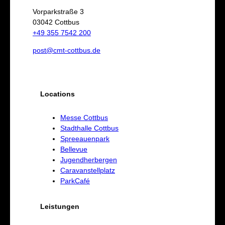
e
Vorparkstraße 3
03042 Cottbus
n
+49 355 7542 200
post@cmt-cottbus.de
Locations
Messe Cottbus
Stadthalle Cottbus
Spreeauenpark
Bellevue
Jugendherbergen
Caravanstellplatz
ParkCafé
Leistungen