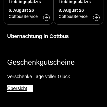
Lieblingsplätze:
Lieblingsplätze:
Altstadtrundgang
Altstadtrundgang
6. August 26
8. August 26
(Do)
(Sa)
CottbusService
CottbusService
Übernachtung in Cottbus
Geschenkgutscheine
Verschenke Tage voller Glück.
Übersicht