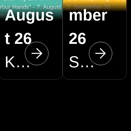
Augus
mber
t 26
26
Klosterkirche Cottbus
Stadthalle Cottbus