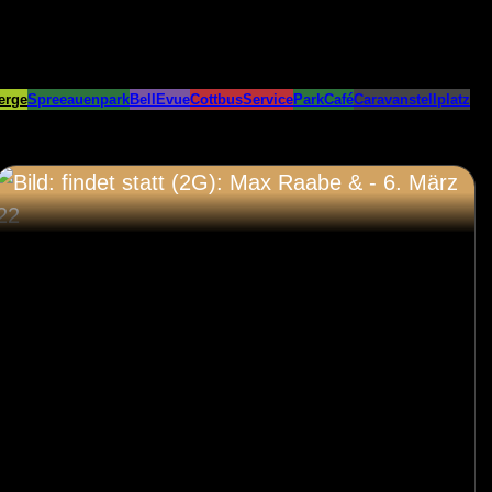
erge
Spreeauenpark
BellEvue
CottbusService
ParkCafé
Caravanstellplatz