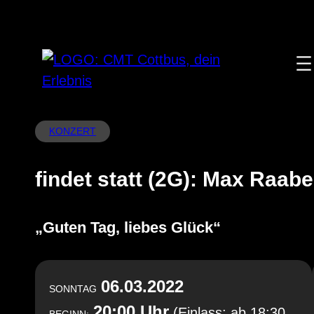
Zum
Inhalt
springen
KONZERT
findet statt (2G): Max Raab
„Guten Tag, liebes Glück“
06.03.2022
SONNTAG
20:00 Uhr
(Einlass: ab 18:30