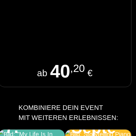
40
,20
ab
€
Storytelling Piano
2.
KOMBINIERE DEIN EVENT
„My Life Is In Your
MIT WEITEREN ERLEBNISSEN:
7.
Septe
Hands“