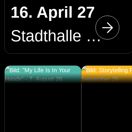
s –
16. April 27
Stadthalle Cottbus
Absch
iedsto