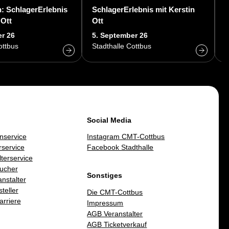
: SchlagerErlebnis
SchlagerErlebnis mit Kerstin
S
 Ott
Ott
r 26
5. September 26
6
ottbus
Stadthalle Cottbus
S
Social Media
nservice
Instagram CMT-Cottbus
service
Facebook Stadthalle
lterservice
ucher
Sonstiges
nstalter
teller
Die CMT-Cottbus
arriere
Impressum
AGB Veranstalter
AGB Ticketverkauf