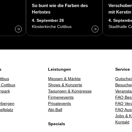
So bunt wie die Farben des
Verschoben
Herbstes
mit Kerstin
4. September 26
4. Septembe
Klosterkirche Cottbus
Stadthalle C
s
Leistungen
Service
ttbus
Messen & Märkte
Gutschei
 Cottbus
Shows & Konzerte
Besucher
npark
Tagungen & Kongresse
Veransta
Firmenevents
FAQ Bes
rbergen
Privatevents
FAQ Vera
llplatz
Abi-Ball
FAQ Auss
Jobs & K
Kontakt
Specials