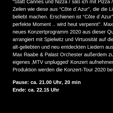
“Statt Cannes und Nizza / säß ich mit Pizza / 
Zeilen wie diese aus “Côte d´Azur”, die die
beliebt machen. Erschienen ist “Côte d´Azu
perfekte Moment .. wird heut verpennt”. Max
neues Konzertprogramm 2020 aus dieser Quel
arrangiert mit Spielwitz und Virtuosität auf
alt-geliebten und neu entdeckten Liedern a
Max Raabe & Palast Orchester außerdem z
eigenes ‚MTV unplugged‘ Konzert aufnehmen.
Produktion werden die Konzert-Tour 2020 be
Pause: ca. 21.00 Uhr, 20 min
Ende: ca. 22.15 Uhr