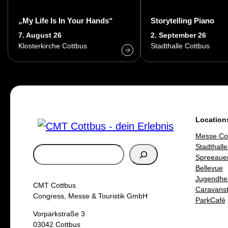
„My Life Is In Your Hands“
Storytelling Piano
7. August 26
2. September 26
Klosterkirche Cottbus
Stadthalle Cottbus
ur
Location
Messe Co
2027
Stadthalle
S
Spreeaue
u
Bellevue
Jugendhe
c
CMT Cottbus
Caravanste
h
Congress, Messe & Touristik GmbH
ParkCafé
e
Vorparkstraße 3
03042 Cottbus
n