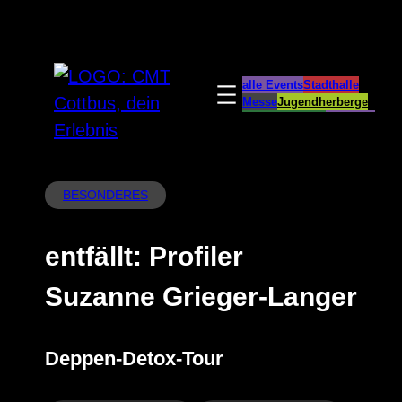
Zum
Inhalt
springen
alle Events
Stadthalle
Messe
Jugendherberge
Spreeauenpark
BellEvue
CottbusService
ParkCafé
Caravanstellplatz
BESONDERES
entfällt: Profiler
Suzanne Grieger-Langer
Deppen-Detox-Tour