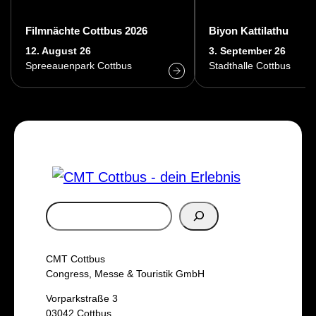
Filmnächte Cottbus 2026
Biyon Kattilathu
12. August 26
3. September 26
Spreeauenpark Cottbus
Stadthalle Cottbus
S
u
c
CMT Cottbus
h
Congress, Messe & Touristik GmbH
e
Vorparkstraße 3
03042 Cottbus