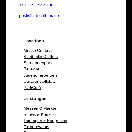
n
+49 355 7542 200
post@cmt-cottbus.de
Locations
Messe Cottbus
Stadthalle Cottbus
Spreeauenpark
Bellevue
Jugendherbergen
Caravanstellplatz
ParkCafé
Leistungen
Messen & Märkte
Shows & Konzerte
Tagungen & Kongresse
Firmenevents