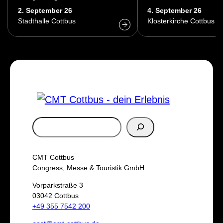
2. September 26
4. September 26
Stadthalle Cottbus
Klosterkirche Cottbus
S
u
c
CMT Cottbus
h
Congress, Messe & Touristik GmbH
e
Vorparkstraße 3
03042 Cottbus
n
+49 355 7542 200