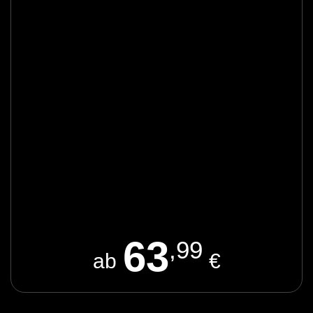
63
,99
ab
€