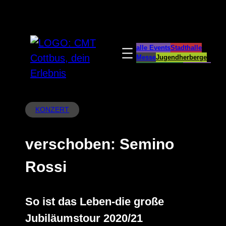
Zum
Inhalt
springen
alle Events
Stadthalle
Messe
Jugendherberge
Spreeauenpark
BellEvue
CottbusService
ParkCafé
Caravanstellplatz
KONZERT
verschoben: Semino
Rossi
So ist das Leben-die große
Jubiläumstour 2020/21