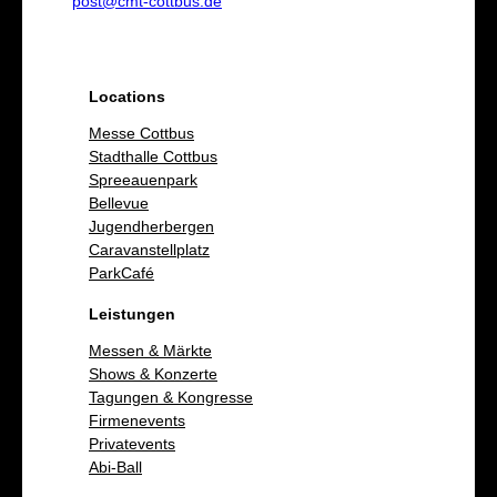
post@cmt-cottbus.de
Locations
Messe Cottbus
Stadthalle Cottbus
Spreeauenpark
Bellevue
Jugendherbergen
Caravanstellplatz
ParkCafé
Leistungen
Messen & Märkte
Shows & Konzerte
Tagungen & Kongresse
Firmenevents
Privatevents
Abi-Ball