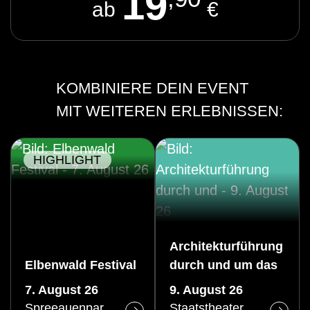
19
ab
€
KOMBINIERE DEIN EVENT
MIT WEITEREN ERLEBNISSEN:
HIGHLIGHT
Architekturführung
Elbenwald Festival
durch und um das
Große Haus des
7. August 26
9. August 26
Staatstheaters
Spreeauenpark Cottbus
Staatstheater Cottbus