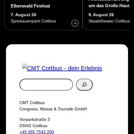
um das Große Haus d
Elbenwald Festival
Staatstheaters Cottb
7. August 26
9. August 26
Spreeauenpark Cottbus
Staatstheater Cottbus
S
u
c
CMT Cottbus
h
Congress, Messe & Touristik GmbH
e
Vorparkstraße 3
03042 Cottbus
n
+49 355 7542 200