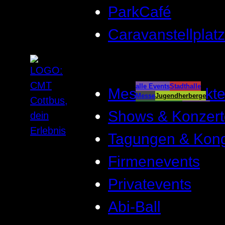
ParkCafé
Caravanstellplatz
alle Events
Stadthalle
Messen & Märkt
Messe
Jugendherberge
Spreeauenpark
BellEvue
Shows & Konzert
CottbusService
ParkCafé
Caravanstellplatz
Tagungen & Kon
Firmenevents
Privatevents
Abi-Ball