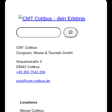
S
u
c
CMT Cottbus
h
Congress, Messe & Touristik GmbH
e
Vorparkstraße 3
03042 Cottbus
n
+49 355 7542 200
post@cmt-cottbus.de
Locations
Messe Cottbus