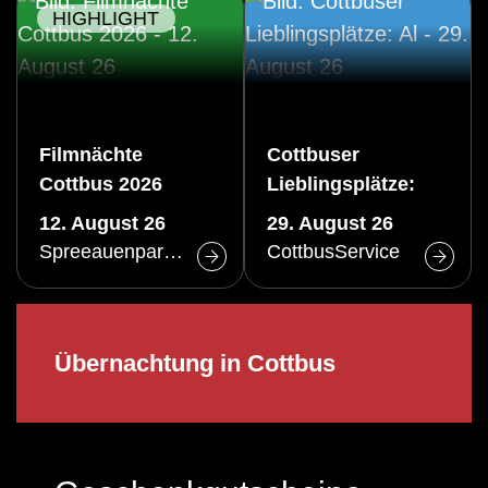
HIGHLIGHT
Filmnächte
Cottbuser
Cottbus 2026
Lieblingsplätze:
Altstadtrundgang
12. August 26
29. August 26
(Sa)
Spreeauenpark Cottbus
CottbusService
Übernachtung in Cottbus