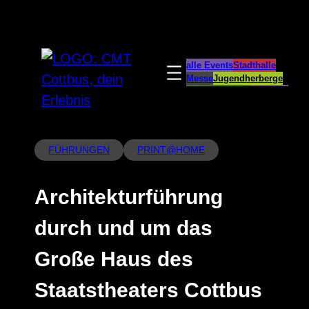
Zum
Inhalt
springen
alle Events
Stadthalle
Messe
Jugendherberge
Spreeauenpark
BellEvue
CottbusService
ParkCafé
Caravanstellplatz
FÜHRUNGEN
PRINT@HOME
Architekturführung
durch und um das
Große Haus des
Staatstheaters Cottbus