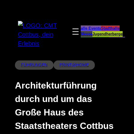
Zum
Inhalt
springen
alle Events
Stadthalle
Messe
Jugendherberge
Spreeauenpark
BellEvue
CottbusService
ParkCafé
Caravanstellplatz
FÜHRUNGEN
PRINT@HOME
Architekturführung
durch und um das
Große Haus des
Staatstheaters Cottbus