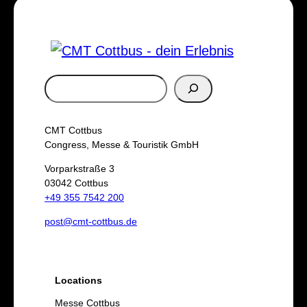
S
u
c
CMT Cottbus
h
Congress, Messe & Touristik GmbH
e
Vorparkstraße 3
03042 Cottbus
n
+49 355 7542 200
post@cmt-cottbus.de
Locations
Messe Cottbus