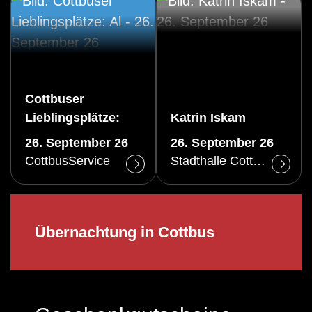
Cottbuser
Lieblingsplätze:
Katrin Iskam
Altstadtrundgang
26. September 26
26. September 26
(Sa)
CottbusService
Stadthalle Cottbus
Übernachtung in Cottbus