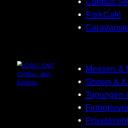
Cottbus Se
ParkCafé
Caravanste
Messen & 
Shows & K
Tagungen 
Firmeneve
Privateven