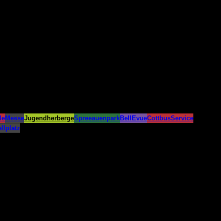
le
Messe
Jugendherberge
Spreeauenpark
BellEvue
CottbusService
llplatz