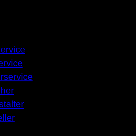
ervice
rvice
rservice
her
talter
ller