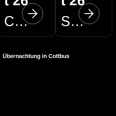
t 26
t 26
CottbusService
Staatstheater Cottbus
Übernachtung in Cottbus