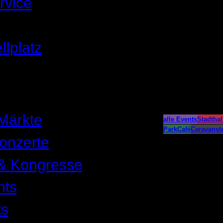
rvice
llplatz
Märkte
alle Events
Stadthal
ParkCafé
Caravanste
onzerte
& Kongresse
nts
ts