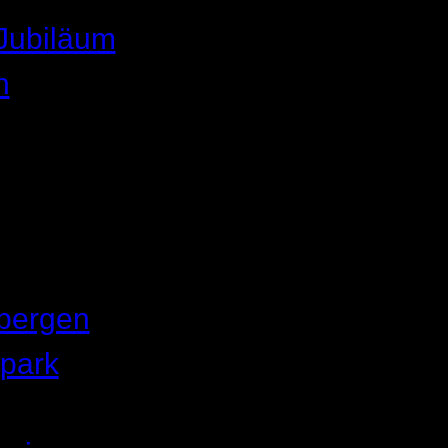
 Jubiläum
n
bergen
park