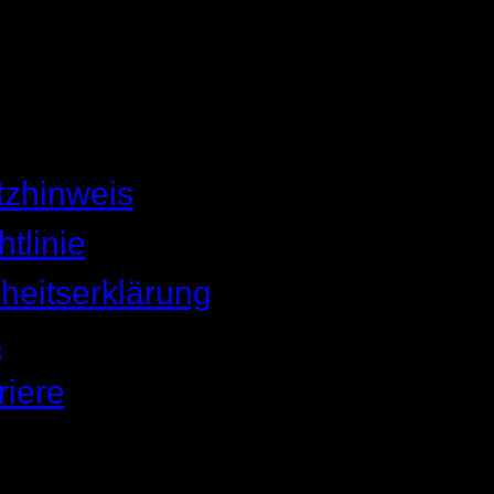
tzhinweis
tlinie
iheitserklärung
s
riere