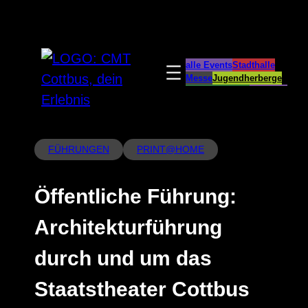
Zum
Inhalt
springen
alle Events
Stadthalle
Messe
Jugendherberge
Spreeauenpark
BellEvue
CottbusService
ParkCafé
Caravanstellplatz
FÜHRUNGEN
PRINT@HOME
Öffentliche Führung:
Architekturführung
durch und um das
Staatstheater Cottbus