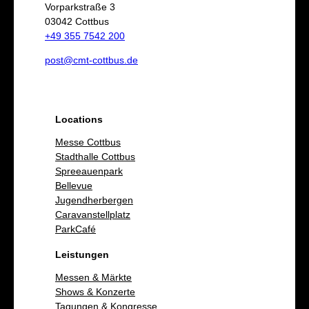
e
Vorparkstraße 3
03042 Cottbus
n
+49 355 7542 200
post@cmt-cottbus.de
Locations
Messe Cottbus
Stadthalle Cottbus
Spreeauenpark
Bellevue
Jugendherbergen
Caravanstellplatz
ParkCafé
Leistungen
Messen & Märkte
Shows & Konzerte
Tagungen & Kongresse