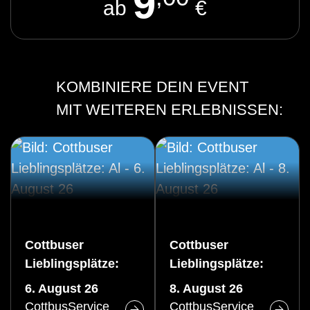
9
ab
€
KOMBINIERE DEIN EVENT
MIT WEITEREN ERLEBNISSEN:
Cottbuser
Cottbuser
Lieblingsplätze:
Lieblingsplätze:
Altstadtrundgang
Altstadtrundgang
6. August 26
8. August 26
(Do)
(Sa)
CottbusService
CottbusService