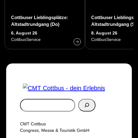
Cottbuser Lieblingsplätze:
Cottbuser Lieblingspl
Altstadtrundgang (Do)
Altstadtrundgang (Sa
6. August 26
8. August 26
CottbusService
CottbusService
S
u
c
CMT Cottbus
h
Congress, Messe & Touristik GmbH