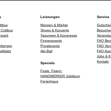
s
Leistungen
Service
ttbus
Messen & Märkte
Gutschei
 Cottbus
Shows & Konzerte
Besucher
npark
Tagungen & Kongresse
Veransta
Firmenevents
FAQ Bes
rbergen
Privatevents
FAQ Vera
llplatz
Abi-Ball
FAQ Auss
Jobs & K
Kontakt
Specials
Feste. Feiern.
HANDWERKER Jubiläum
Ferienhaus