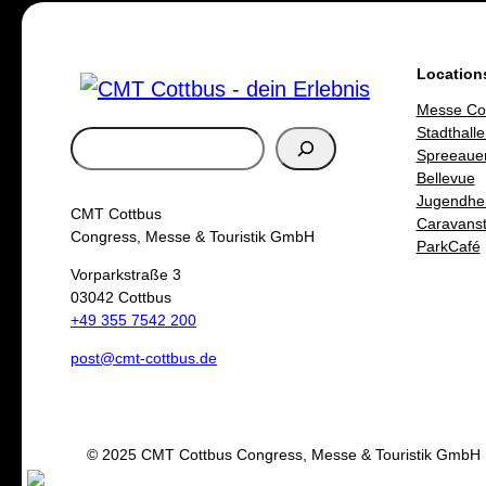
Location
Messe Co
Stadthalle
S
Spreeaue
u
Bellevue
Jugendhe
c
CMT Cottbus
Caravanste
h
Congress, Messe & Touristik GmbH
ParkCafé
e
Vorparkstraße 3
03042 Cottbus
n
+49 355 7542 200
post@cmt-cottbus.de
© 2025 CMT Cottbus Congress, Messe & Touristik GmbH