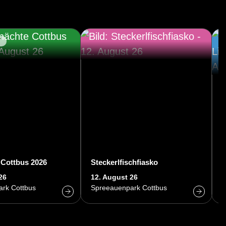
T
C
 Cottbus 2026
Steckerlfischfiasko
A
26
12. August 26
1
rk Cottbus
Spreeauenpark Cottbus
C