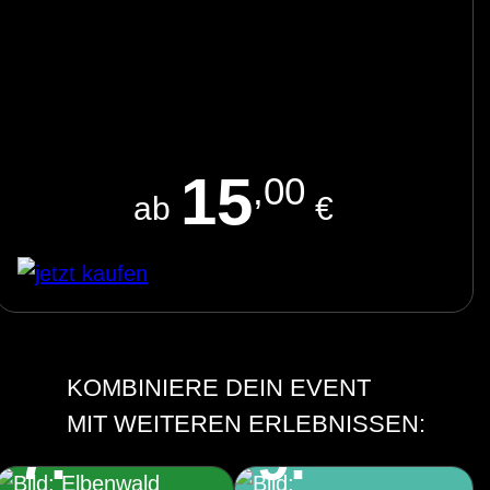
15
,00
ab
€
KOMBINIERE DEIN EVENT
Elbenwald Festival
Architekturführung
MIT WEITEREN ERLEBNISSEN:
7.
9.
durch und um das
Große Haus des