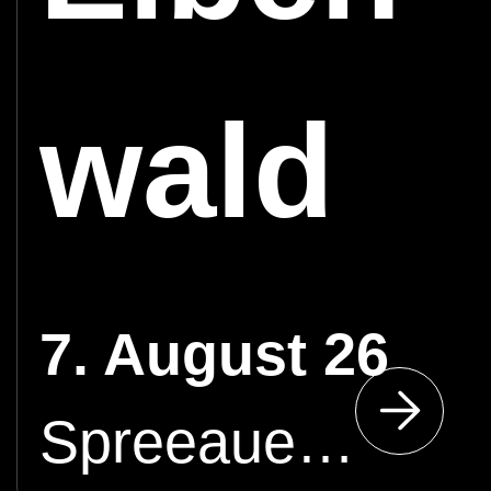
wald
Festiv
7. August 26
Spreeauenpark Cottbus