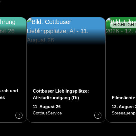
HIGHLIGH
urch und
Cottbuser Lieblingsplätze:
es
Altstadtrundgang (Di)
Filmnächte
us
11. August 26
12. August 
CottbusService
Spreeauenpa