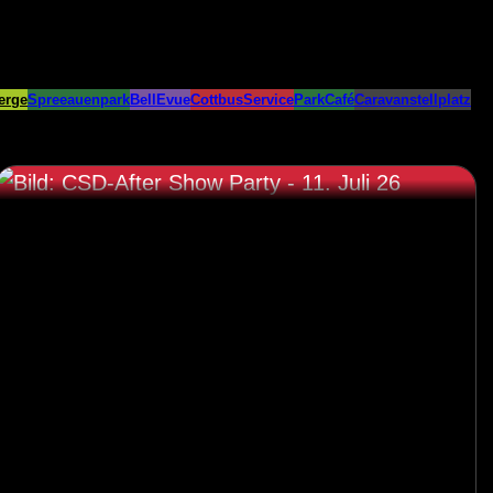
erge
Spreeauenpark
BellEvue
CottbusService
ParkCafé
Caravanstellplatz