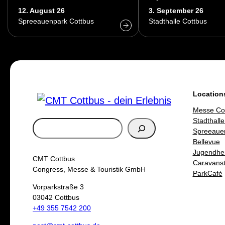
12. August 26
3. September 26
Spreeauenpark Cottbus
Stadthalle Cottbus
Location
Messe Co
Stadthalle
S
Spreeaue
u
Bellevue
Jugendhe
c
CMT Cottbus
Caravanste
h
Congress, Messe & Touristik GmbH
ParkCafé
e
Vorparkstraße 3
03042 Cottbus
n
+49 355 7542 200