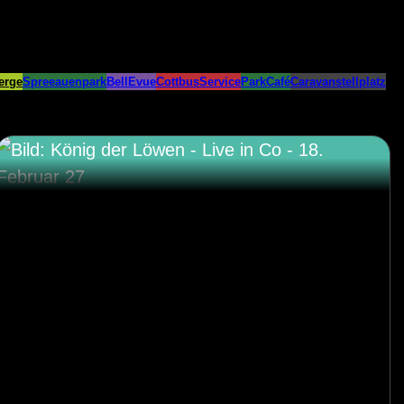
erge
Spreeauenpark
BellEvue
CottbusService
ParkCafé
Caravanstellplatz