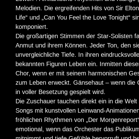
Melodien. Die ergreifenden Hits von Sir Elto
Life“ und „Can You Feel the Love Tonight“ sin
komponiert.
Die großartigen Stimmen der Star-Solisten fa
Anmut und ihrem Können. Jeder Ton, den sie 
unvergleichliche Tiefe. In ihren eindrucksvo
bekannten Figuren Leben ein. Inmitten diese
Chor, wenn er mit seinem harmonischen Ges
zum Leben erweckt. Gänsehaut – wenn die O
in voller Besetzung gespielt wird.
Die Zuschauer tauchen direkt ein in die Wel
Songs mit kunstvollen Leinwand-Animationen 
fröhlichen Rhythmen von „Der Morgenreport“
emotional, wenn das Orchester das Publikum
mitnimmt und tiefe Gefühle hervorruft und b