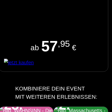
57
,95
ab
€
KOMBINIERE DEIN EVENT
WAHNSINN – Die
Massachusetts –
MIT WEITEREN ERLEBNISSEN:
23.
2.
Show 2027
Bee Gees Musical