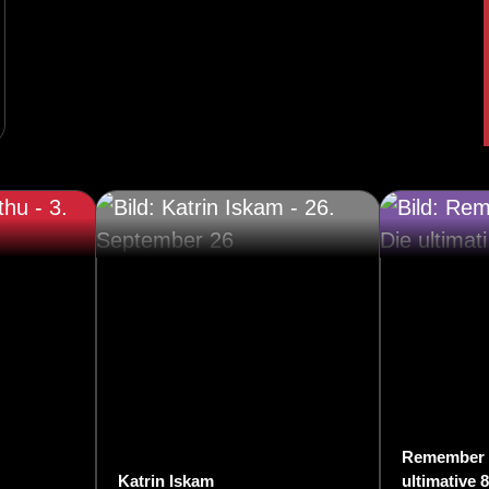
Remember t
Katrin Iskam
ultimative 