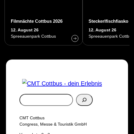
Filmnächte Cottbus 2026
Steckerlfischfiasko
12. August 26
12. August 26
Spreeauenpark Cottbus
Spreeauenpark Cottbus
S
u
c
CMT Cottbus
h
Congress, Messe & Touristik GmbH
e