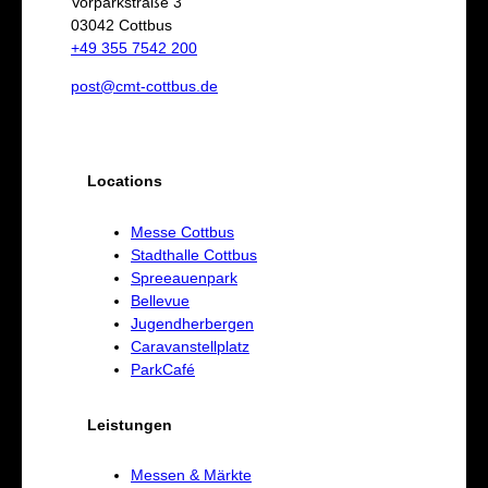
Vorparkstraße 3
03042 Cottbus
n
+49 355 7542 200
post@cmt-cottbus.de
Locations
Messe Cottbus
Stadthalle Cottbus
Spreeauenpark
Bellevue
Jugendherbergen
Caravanstellplatz
ParkCafé
Leistungen
Messen & Märkte