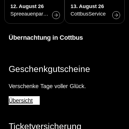
Altstadtrundgang
12. August 26
13. August 26
(Do)
Spreeauenpark Cottbus
CottbusService
Übernachtung in Cottbus
Geschenkgutscheine
Verschenke Tage voller Glück.
Übersicht
Ticketversicherung