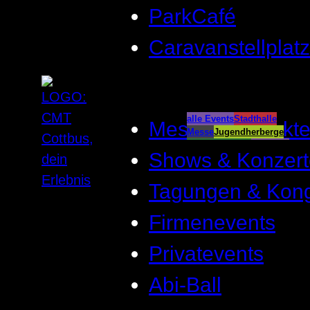
ParkCafé
Caravanstellplatz
alle Events
Stadthalle
Messen & Märkt
Messe
Jugendherberge
Spreeauenpark
BellEvue
Shows & Konzert
CottbusService
ParkCafé
Caravanstellplatz
Tagungen & Kon
Firmenevents
Privatevents
Abi-Ball