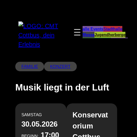
Zum
Inhalt
springen
alle Events
Stadthalle
Messe
Jugendherberge
Spreeauenpark
BellEvue
CottbusService
ParkCafé
Caravanstellplatz
FAMILIE
KONZERT
Musik liegt in der Luft
Konservat
SAMSTAG
30.05.2026
orium
17:00
Cottbus
BEGINN: