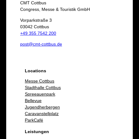
c
CMT Cottbus
h
Congress, Messe & Touristik GmbH
e
Vorparkstraße 3
03042 Cottbus
n
+49 355 7542 200
post@cmt-cottbus.de
Locations
Messe Cottbus
Stadthalle Cottbus
Spreeauenpark
Bellevue
Jugendherbergen
Caravanstellplatz
ParkCafé
Leistungen