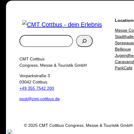
Location
Messe Co
Stadthalle
S
Spreeaue
u
Bellevue
Jugendhe
c
CMT Cottbus
Caravanste
h
Congress, Messe & Touristik GmbH
ParkCafé
e
Vorparkstraße 3
03042 Cottbus
n
+49 355 7542 200
post@cmt-cottbus.de
© 2025 CMT Cottbus Congress, Messe & Touristik GmbH