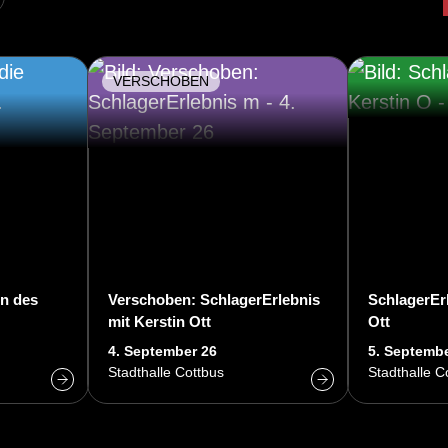
VERSCHOBEN
en des
Verschoben: SchlagerErlebnis
SchlagerErl
mit Kerstin Ott
Ott
4. September 26
5. Septembe
Stadthalle Cottbus
Stadthalle C