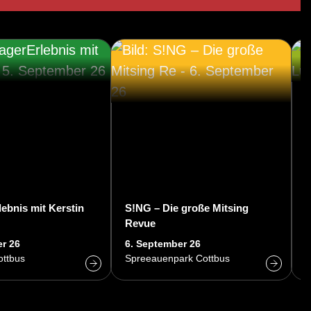
ebnis mit Kerstin
S!NG – Die große Mitsing
Revue
L
r 26
6. September 26
2
ottbus
Spreeauenpark Cottbus
K