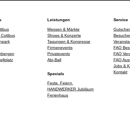
s
Leistungen
Service
ttbus
Messen & Märkte
Gutschei
 Cottbus
Shows & Konzerte
Besucher
npark
Tagungen & Kongresse
Veransta
Firmenevents
FAQ Bes
rbergen
Privatevents
FAQ Vera
llplatz
Abi-Ball
FAQ Auss
Jobs & K
Kontakt
Specials
Feste. Feiern.
HANDWERKER Jubiläum
Ferienhaus