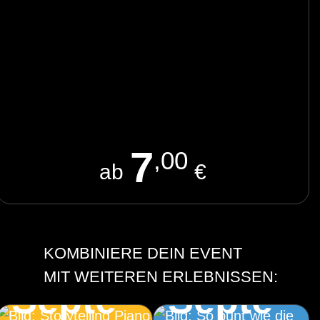
7
,00
ab
€
Storytelling Piano
So bunt wie die
2.
4.
Farben des
KOMBINIERE DEIN EVENT
Herbstes
MIT WEITEREN ERLEBNISSEN:
Septe
Septe