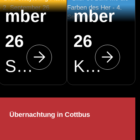
mber
mber
26
26
Stadthalle Cottbus
Klosterkirche Cottbus
Übernachtung in Cottbus