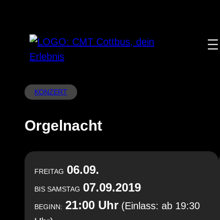
Zum
Inhalt
springen
KONZERT
Orgelnacht
06.09.
FREITAG
07.09.2019
BIS
SAMSTAG
21:00 Uhr
(Einlass: ab 19:30
BEGINN: