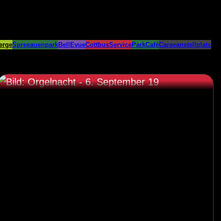
erge
Spreeauenpark
BellEvue
CottbusService
ParkCafé
Caravanstellplatz