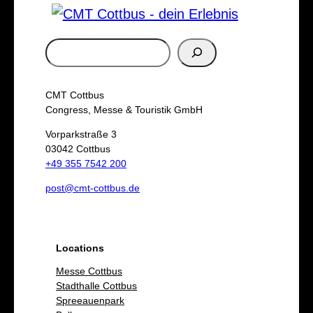
S
u
c
CMT Cottbus
h
Congress, Messe & Touristik GmbH
e
Vorparkstraße 3
03042 Cottbus
n
+49 355 7542 200
post@cmt-cottbus.de
Locations
Messe Cottbus
Stadthalle Cottbus
Spreeauenpark