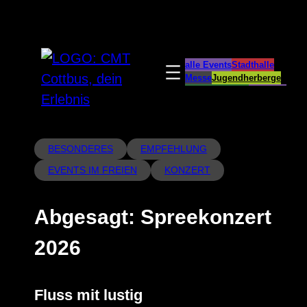
Zum
Inhalt
springen
alle Events
Stadthalle
Messe
Jugendherberge
Spreeauenpark
BellEvue
CottbusService
ParkCafé
Caravanstellplatz
BESONDERES
EMPFEHLUNG
EVENTS IM FREIEN
KONZERT
Abgesagt: Spreekonzert
2026
Fluss mit lustig