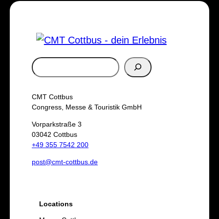
S
u
c
CMT Cottbus
h
Congress, Messe & Touristik GmbH
e
Vorparkstraße 3
03042 Cottbus
n
+49 355 7542 200
post@cmt-cottbus.de
Locations