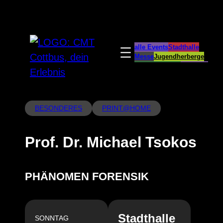
Zum
Inhalt
springen
alle Events
Stadthalle
Messe
Jugendherberge
Spreeauenpark
BellEvue
CottbusService
ParkCafé
Caravanstellplatz
BESONDERES
PRINT@HOME
Prof. Dr. Michael Tsokos
PHÄNOMEN FORENSIK
Stadthalle
SONNTAG