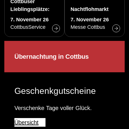
Cottbuser
Lieblingsplätze:
Nachtflohmarkt
Altstadtrundgang
7. November 26
7. November 26
(Sa)
CottbusService
Messe Cottbus
Übernachtung in Cottbus
Geschenkgutscheine
Verschenke Tage voller Glück.
Übersicht