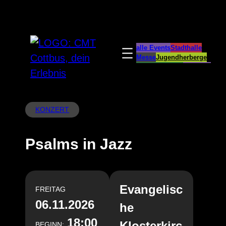
Zum
Inhalt
springen
alle Events
Stadthalle
Messe
Jugendherberge
Spreeauenpark
BellEvue
CottbusService
ParkCafé
Caravanstellplatz
KONZERT
Psalms in Jazz
Evangelisc
FREITAG
06.11.2026
he
18:00
Klosterkirc
BEGINN: