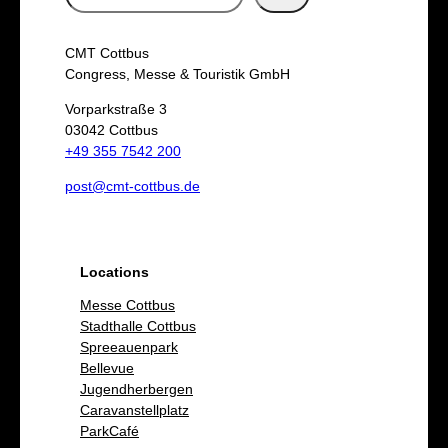
u
c
CMT Cottbus
h
Congress, Messe & Touristik GmbH
e
Vorparkstraße 3
03042 Cottbus
n
+49 355 7542 200
post@cmt-cottbus.de
Locations
Messe Cottbus
Stadthalle Cottbus
Spreeauenpark
Bellevue
Jugendherbergen
Caravanstellplatz
ParkCafé