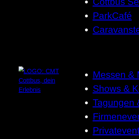
Cottbus Se
ParkCafé
Caravanste
Messen & 
Shows & K
Tagungen 
Firmeneve
Privateven