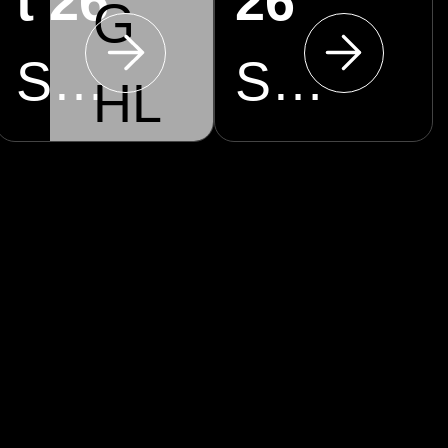
t 26
26
G
Spreeauenpark Cottbus
Stadthalle Cottbus
HL
IG
HT