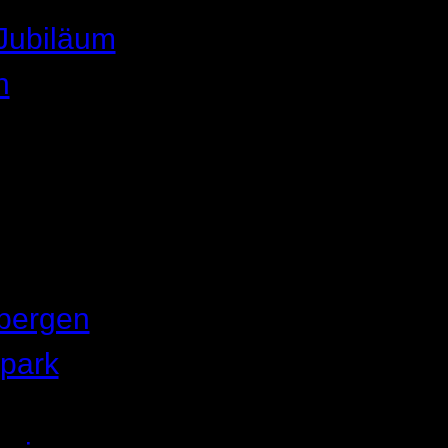
 Jubiläum
n
bergen
park