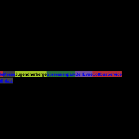
le
Messe
Jugendherberge
Spreeauenpark
BellEvue
CottbusService
llplatz