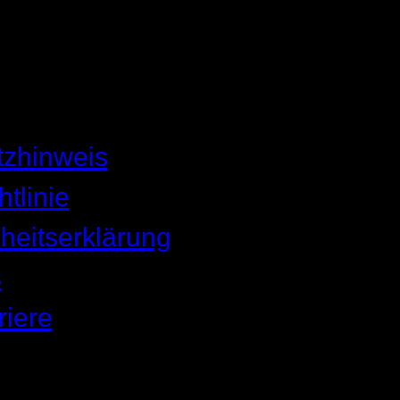
tzhinweis
tlinie
iheitserklärung
s
riere