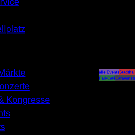
rvice
llplatz
Märkte
alle Events
Stadthal
ParkCafé
Caravanste
onzerte
& Kongresse
nts
ts