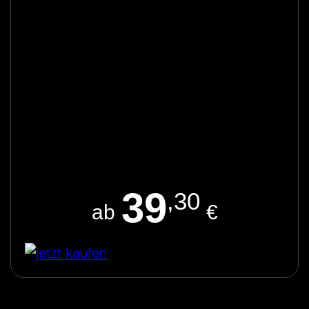
39
,30
ab
€