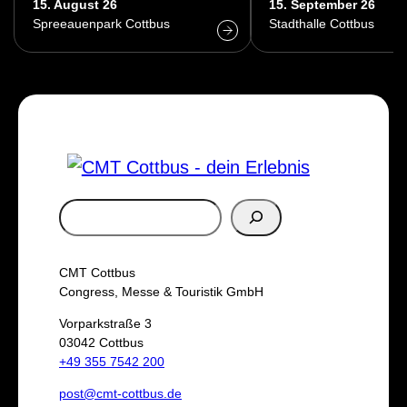
15. August 26
15. September 26
Spreeauenpark Cottbus
Stadthalle Cottbus
S
u
c
CMT Cottbus
h
Congress, Messe & Touristik GmbH
e
Vorparkstraße 3
03042 Cottbus
n
+49 355 7542 200
post@cmt-cottbus.de