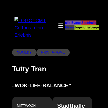
Zum
Inhalt
springen
alle Events
Stadthalle
Messe
Jugendherberge
Spreeauenpark
BellEvue
CottbusService
ParkCafé
Caravanstellplatz
COMEDY
PRINT@HOME
Tutty Tran
„WOK-LIFE-BALANCE“
Stadthalle
MITTWOCH