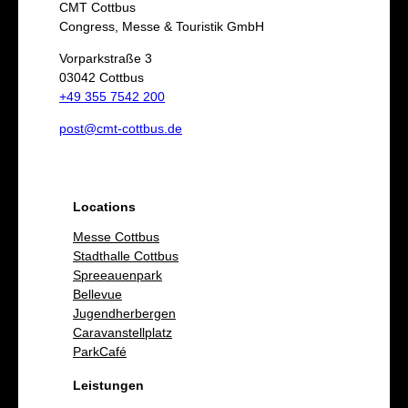
c
CMT Cottbus
h
Congress, Messe & Touristik GmbH
e
Vorparkstraße 3
03042 Cottbus
n
+49 355 7542 200
post@cmt-cottbus.de
Locations
Messe Cottbus
Stadthalle Cottbus
Spreeauenpark
Bellevue
Jugendherbergen
Caravanstellplatz
ParkCafé
Leistungen