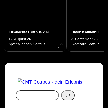
Filmnächte Cottbus 2026
Biyon Kattilathu
12. August 26
3. September 26
Spreeauenpark Cottbus
Stadthalle Cottbus
S
u