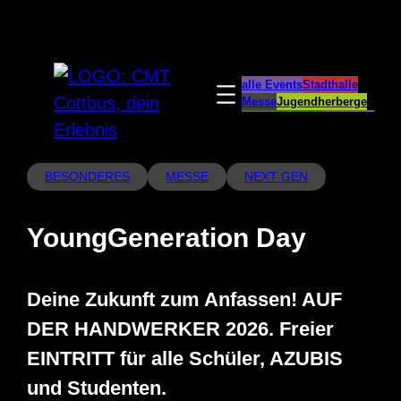
Zum
Inhalt
springen
alle Events
Stadthalle
Messe
Jugendherberge
Spreeauenpark
BellEvue
CottbusService
ParkCafé
Caravanstellplatz
BESONDERES
MESSE
NEXT GEN
YoungGeneration Day
Deine Zukunft zum Anfassen! AUF
DER HANDWERKER 2026. Freier
EINTRITT für alle Schüler, AZUBIS
und Studenten.