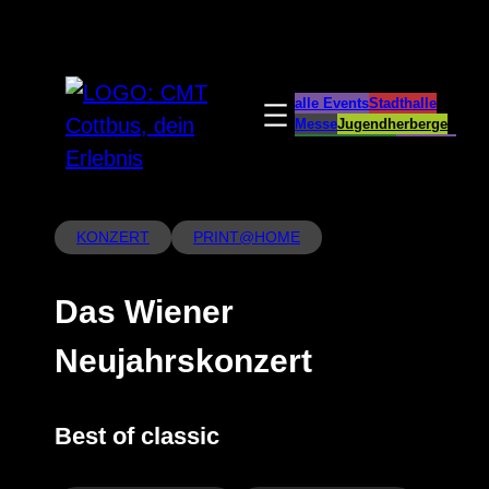
Zum
Inhalt
springen
alle Events
Stadthalle
Messe
Jugendherberge
Spreeauenpark
BellEvue
CottbusService
ParkCafé
Caravanstellplatz
KONZERT
PRINT@HOME
Das Wiener
Neujahrskonzert
Best of classic