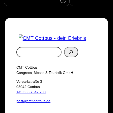
S
u
c
CMT Cottbus
h
Congress, Messe & Touristik GmbH
e
Vorparkstraße 3
03042 Cottbus
n
+49 355 7542 200
post@cmt-cottbus.de