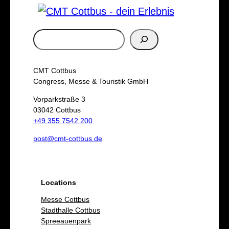
S
u
c
CMT Cottbus
h
Congress, Messe & Touristik GmbH
e
Vorparkstraße 3
03042 Cottbus
n
+49 355 7542 200
post@cmt-cottbus.de
Locations
Messe Cottbus
Stadthalle Cottbus
Spreeauenpark