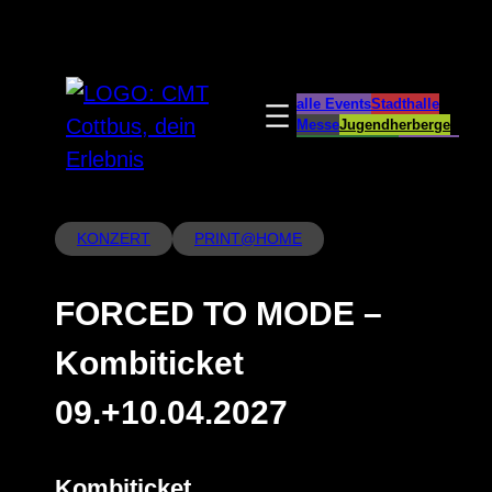
Zum
Inhalt
springen
alle Events
Stadthalle
Messe
Jugendherberge
Spreeauenpark
BellEvue
CottbusService
ParkCafé
Caravanstellplatz
KONZERT
PRINT@HOME
FORCED TO MODE –
Kombiticket
09.+10.04.2027
Kombiticket