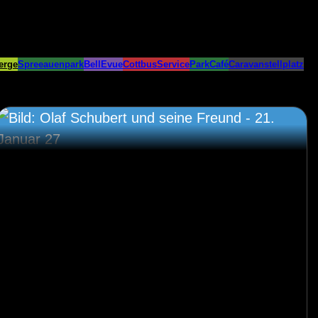
erge
Spreeauenpark
BellEvue
CottbusService
ParkCafé
Caravanstellplatz