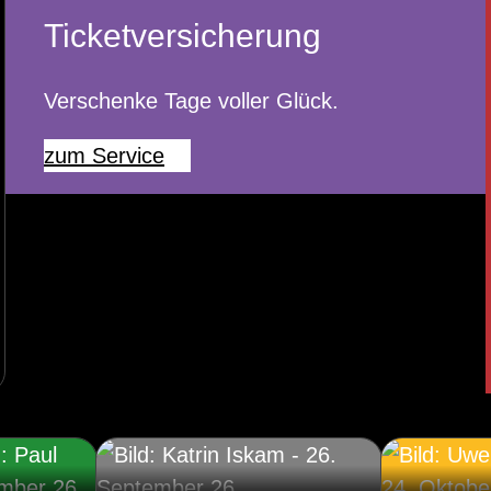
Ticketversicherung
Verschenke Tage voller Glück.
zum Service