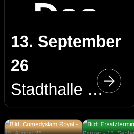
- Das
13. September
Kinder
26
Stadthalle Cottbus
music