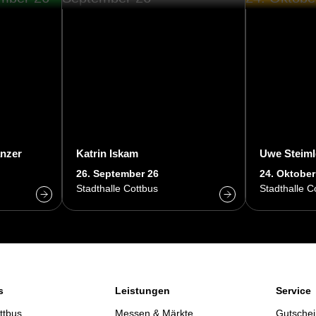
anzer
Katrin Iskam
Uwe Steiml
26. September 26
24. Oktober
Stadthalle Cottbus
Stadthalle C
s
Leistungen
Service
ttbus
Messen & Märkte
Gutschei