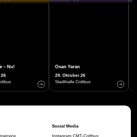
e – Nu!
Osan Yaran
M
 26
29. Oktober 26
3
ottbus
Stadthalle Cottbus
S
Social Media
nservice
Instagram CMT-Cottbus