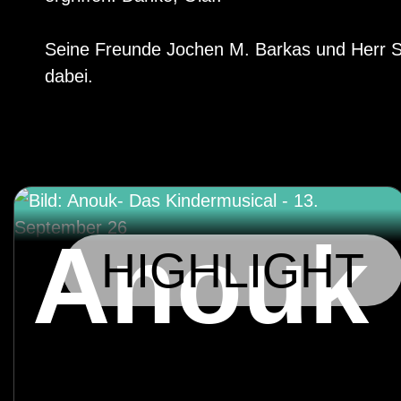
Seine Freunde Jochen M. Barkas und Herr St
dabei.
Anouk
HIGHLIGHT