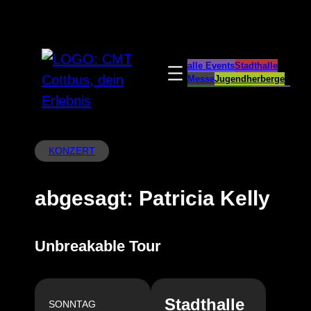
Zum
Inhalt
springen
alle Events
Stadthalle
Messe
Jugendherberge
Spreeauenpark
BellEvue
CottbusService
ParkCafé
Caravanstellplatz
KONZERT
abgesagt: Patricia Kelly
Unbreakable Tour
Stadthalle
SONNTAG