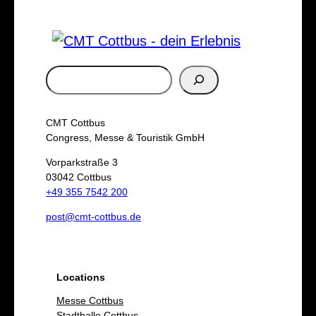
S
u
c
CMT Cottbus
h
Congress, Messe & Touristik GmbH
e
Vorparkstraße 3
03042 Cottbus
n
+49 355 7542 200
post@cmt-cottbus.de
Locations
Messe Cottbus
Stadthalle Cottbus