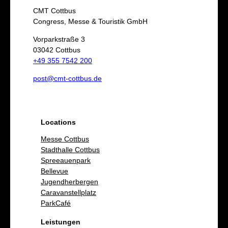
c
CMT Cottbus
h
Congress, Messe & Touristik GmbH
e
Vorparkstraße 3
03042 Cottbus
n
+49 355 7542 200
post@cmt-cottbus.de
Locations
Messe Cottbus
Stadthalle Cottbus
Spreeauenpark
Bellevue
Jugendherbergen
Caravanstellplatz
ParkCafé
Leistungen