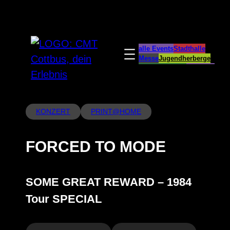
Zum
Inhalt
springen
alle Events
Stadthalle
Messe
Jugendherberge
Spreeauenpark
BellEvue
CottbusService
ParkCafé
Caravanstellplatz
KONZERT
PRINT@HOME
FORCED TO MODE
SOME GREAT REWARD – 1984
Tour SPECIAL